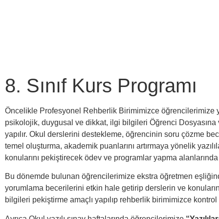
8. Sınıf Kurs Programı
Öncelikle Profesyonel Rehberlik Birimimizce öğrencilerimize yönel
psikolojik, duygusal ve dikkat, ilgi bilgileri Öğrenci Dosyası
yapılır. Okul derslerini destekleme, öğrencinin soru çözme bec
temel oluşturma, akademik puanlarını artırmaya yönelik yazılıl
konularını pekiştirecek ödev ve programlar yapma alanlarında 
Bu dönemde bulunan öğrencilerimize ekstra öğretmen eşliğinde
yorumlama becerilerini etkin hale getirip derslerin ve konula
bilgileri pekiştirme amaçlı yapılıp rehberlik birimimizce kontrol 
Ayrıca Okul yazılı sınav haftalarında öğrencilerimize
“Yazılılar