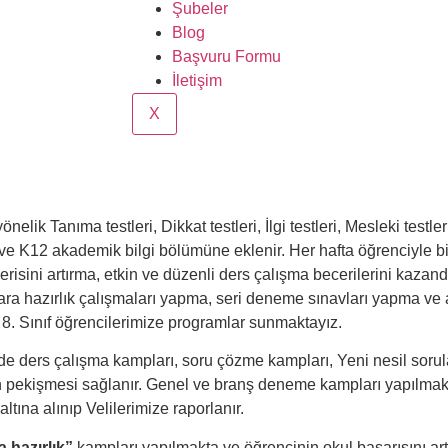
Şubeler
Blog
Başvuru Formu
İletişim
X
ik Tanıma testleri, Dikkat testleri, İlgi testleri, Mesleki testle
na ve K12 akademik bilgi bölümüne eklenir. Her hafta öğrenciyle b
erisini artırma, etkin ve düzenli ders çalışma becerilerini kaza
ara hazırlık çalışmaları yapma, seri deneme sınavları yapma ve an
8. Sınıf öğrencilerimize programlar sunmaktayız.
 ders çalışma kampları, soru çözme kampları, Yeni nesil sorul
rın pekişmesi sağlanır. Genel ve branş deneme kampları yapılmak
altına alınıp Velilerimize raporlanır.
a hazırlık”
kampları yapılmakta ve öğrencinin okul başarısını artı