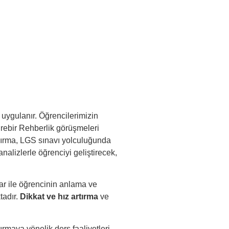
r uygulanır. Öğrencilerimizin
irebir Rehberlik görüşmeleri
ndırma, LGS sınavı yolculuğunda
alizlerle öğrenciyi geliştirecek,
ar ile öğrencinin anlama ve
tadır.
Dikkat ve hız artırma
ve
rmaya yönelik ders faaliyetleri