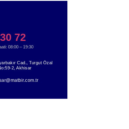
 30 72
ati: 08:00 – 19:30
iyarbakır Cad., Turgut Özal
No:59-2, Akhisar
sar@matbir.com.tr